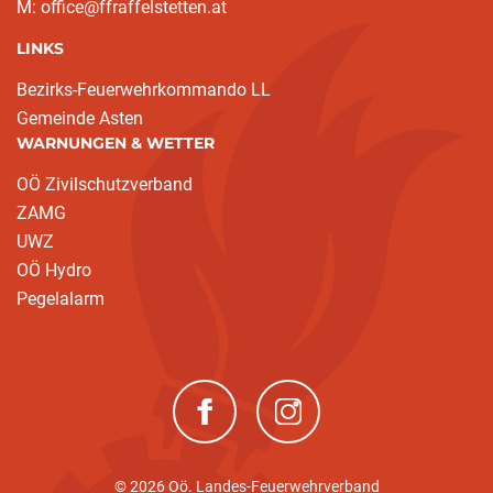
M: office@ffraffelstetten.at
LINKS
Bezirks-Feuerwehrkommando LL
Gemeinde Asten
WARNUNGEN & WETTER
OÖ Zivilschutzverband
ZAMG
UWZ
OÖ Hydro
Pegelalarm
(neues Fenster)
(neues Fenster)
© 2026 Oö. Landes-Feuerwehrverband