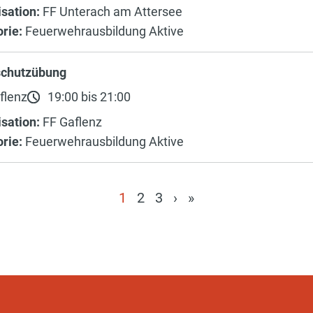
sation:
FF Unterach am Attersee
rie:
Feuerwehrausbildung Aktive
chutzübung
flenz
19:00 bis 21:00
sation:
FF Gaflenz
rie:
Feuerwehrausbildung Aktive
1
2
3
›
»
(current)