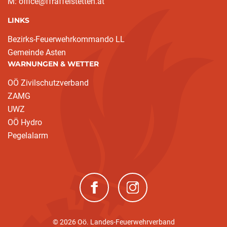
M: office@ffraffelstetten.at
LINKS
(current)
Bezirks-Feuerwehrkommando LL
Gemeinde Asten
WARNUNGEN & WETTER
OÖ Zivilschutzverband
ZAMG
UWZ
OÖ Hydro
Pegelalarm
(neues Fenster)
(neues Fenster)
© 2026 Oö. Landes-Feuerwehrverband